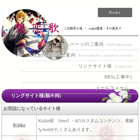
Home
ホームページのご案内
Information
二次創作小説のご案内
Secondary creation novel
リンクサイト様
Linksite
BBS(工事中)
メールフォーム
リンクサイト様(順不同)
お世話になっているサイト様
Kijiko様 Sims3 ・4のカスタムコンテンツ。素敵
Kijiko
なmodがたくさんあります。